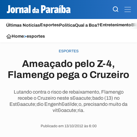
Esportes
Entretenimento
Bl
Últimas Notícias
Política
Qual a Boa?
Home
>
esportes
ESPORTES
Ameaçado pelo Z-4,
Flamengo pega o Cruzeiro
Lutando contra o risco de rebaixamento, Flamengo
recebe o Cruzeiro neste s&aacute;bado (13) no
Est&aacute;dio Engenh&atilde;o, precisando muito da
vit&oacute;ria.
Publicado em 13/10/2012 às 6:00