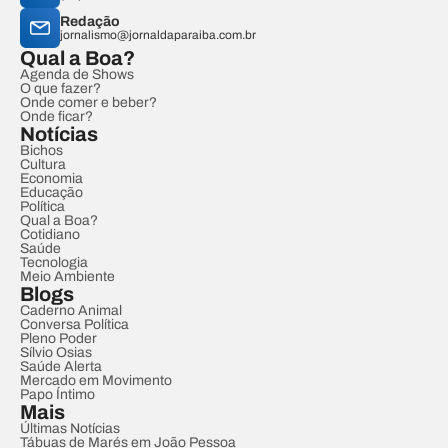
Redação
jornalismo@jornaldaparaiba.com.br
Qual a Boa?
Agenda de Shows
O que fazer?
Onde comer e beber?
Onde ficar?
Notícias
Bichos
Cultura
Economia
Educação
Política
Qual a Boa?
Cotidiano
Saúde
Tecnologia
Meio Ambiente
Blogs
Caderno Animal
Conversa Política
Pleno Poder
Sílvio Osias
Saúde Alerta
Mercado em Movimento
Papo Íntimo
Mais
Últimas Notícias
Tábuas de Marés em João Pessoa