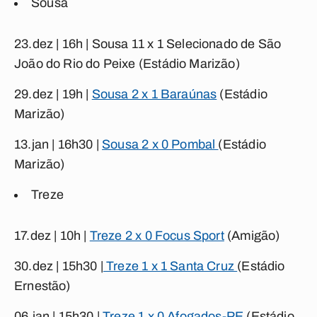
Sousa
23.dez | 16h |
Sousa 11 x 1 Selecionado de São
João do Rio do Peixe
(Estádio Marizão)
29.dez | 19h |
Sousa 2 x 1 Baraúnas
(Estádio
Marizão)
13.jan | 16h30 |
Sousa 2 x 0 Pombal
(Estádio
Marizão)
Treze
17.dez | 10h |
Treze 2 x 0 Focus Sport
(Amigão
)
30.dez | 15h30 |
Treze 1 x 1 Santa Cruz
(
Estádio
Ernestão
)
06.jan | 15h30 |
Treze 1 x 0 Afogados-PE
(
Estádio