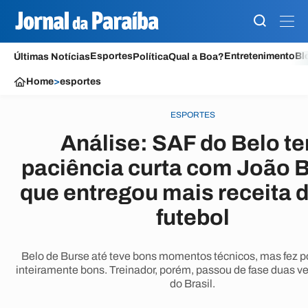
Esportes
Entretenimento
Bl
Últimas Notícias
Política
Qual a Boa?
Home
>
esportes
ESPORTES
Análise: SAF do Belo t
paciência curta com João 
que entregou mais receita 
futebol
Belo de Burse até teve bons momentos técnicos, mas fez p
inteiramente bons. Treinador, porém, passou de fase duas 
do Brasil.