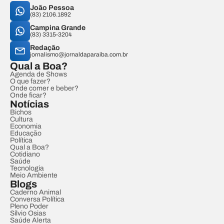
João Pessoa
(83) 2106.1892
Campina Grande
(83) 3315-3204
Redação
jornalismo@jornaldaparaiba.com.br
Qual a Boa?
Agenda de Shows
O que fazer?
Onde comer e beber?
Onde ficar?
Notícias
Bichos
Cultura
Economia
Educação
Política
Qual a Boa?
Cotidiano
Saúde
Tecnologia
Meio Ambiente
Blogs
Caderno Animal
Conversa Política
Pleno Poder
Sílvio Osias
Saúde Alerta