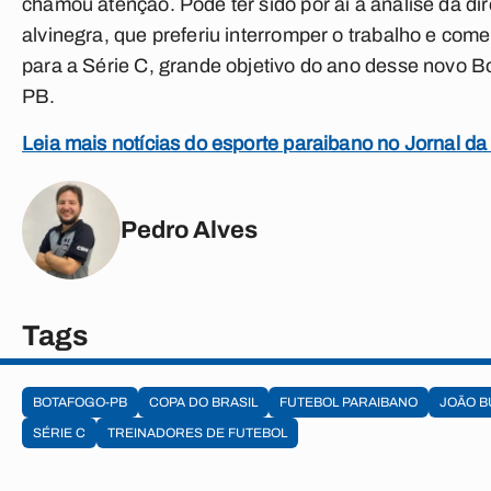
chamou atenção. Pode ter sido por aí a análise da dir
alvinegra, que preferiu interromper o trabalho e come
para a Série C, grande objetivo do ano desse novo B
PB.
Leia mais notícias do esporte paraibano no Jornal da
Pedro Alves
Tags
BOTAFOGO-PB
COPA DO BRASIL
FUTEBOL PARAIBANO
JOÃO B
SÉRIE C
TREINADORES DE FUTEBOL