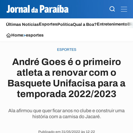
Esportes
Entretenimento
Bl
Últimas Notícias
Política
Qual a Boa?
Home
>
esportes
ESPORTES
André Goes é o primeiro
atleta a renovar com o
Basquete Unifacisa para a
temporada 2022/2023
Ala afirmou que quer ficar anos no clube e construir uma
história com a camisa do Jacaré.
Publicado em 31/05/2022 às 12:22