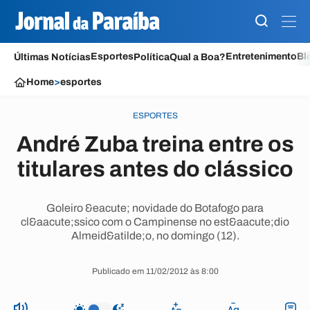
Esportes
Entretenimento
Bl
Últimas Notícias
Política
Qual a Boa?
Home
>
esportes
ESPORTES
André Zuba treina entre os
titulares antes do clássico
Goleiro &eacute; novidade do Botafogo para
cl&aacute;ssico com o Campinense no est&aacute;dio
Almeid&atilde;o, no domingo (12).
Publicado em 11/02/2012 às 8:00