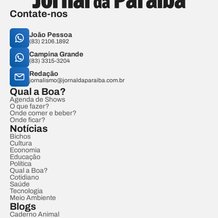
Contate-nos
João Pessoa
(83) 2106.1892
Campina Grande
(83) 3315-3204
Redação
jornalismo@jornaldaparaiba.com.br
Qual a Boa?
Agenda de Shows
O que fazer?
Onde comer e beber?
Onde ficar?
Notícias
Bichos
Cultura
Economia
Educação
Política
Qual a Boa?
Cotidiano
Saúde
Tecnologia
Meio Ambiente
Blogs
Caderno Animal