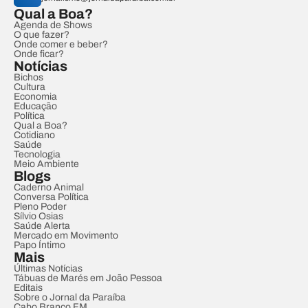
Qual a Boa?
Agenda de Shows
O que fazer?
Onde comer e beber?
Onde ficar?
Notícias
Bichos
Cultura
Economia
Educação
Política
Qual a Boa?
Cotidiano
Saúde
Tecnologia
Meio Ambiente
Blogs
Caderno Animal
Conversa Política
Pleno Poder
Sílvio Osias
Saúde Alerta
Mercado em Movimento
Papo Íntimo
Mais
Últimas Notícias
Tábuas de Marés em João Pessoa
Editais
Sobre o Jornal da Paraíba
Cabo Branco FM