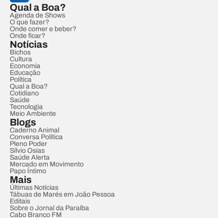
Qual a Boa?
Agenda de Shows
O que fazer?
Onde comer e beber?
Onde ficar?
Notícias
Bichos
Cultura
Economia
Educação
Política
Qual a Boa?
Cotidiano
Saúde
Tecnologia
Meio Ambiente
Blogs
Caderno Animal
Conversa Política
Pleno Poder
Sílvio Osias
Saúde Alerta
Mercado em Movimento
Papo Íntimo
Mais
Últimas Notícias
Tábuas de Marés em João Pessoa
Editais
Sobre o Jornal da Paraíba
Cabo Branco FM