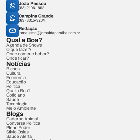
João Pessoa
(83) 2106.1892
Campina Grande
(83) 3315-3204
Redação
jornalismo@jornaldaparaiba.com.br
Qual a Boa?
Agenda de Shows
O que fazer?
Onde comer e beber?
Onde ficar?
Notícias
Bichos
Cultura
Economia
Educação
Política
Qual a Boa?
Cotidiano
Saúde
Tecnologia
Meio Ambiente
Blogs
Caderno Animal
Conversa Política
Pleno Poder
Sílvio Osias
Saúde Alerta