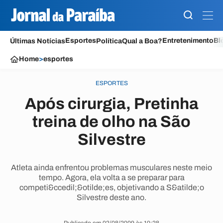
Esportes
Entretenimento
Bl
Últimas Notícias
Política
Qual a Boa?
Home
>
esportes
ESPORTES
Após cirurgia, Pretinha
treina de olho na São
Silvestre
Atleta ainda enfrentou problemas musculares neste meio
tempo. Agora, ela volta a se preparar para
competi&ccedil;&otilde;es, objetivando a S&atilde;o
Silvestre deste ano.