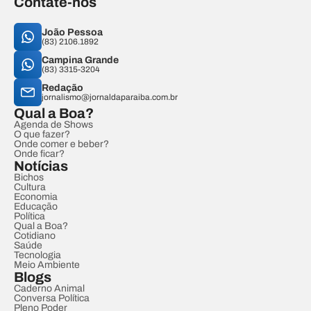
Contate-nos
João Pessoa
(83) 2106.1892
Campina Grande
(83) 3315-3204
Redação
jornalismo@jornaldaparaiba.com.br
Qual a Boa?
Agenda de Shows
O que fazer?
Onde comer e beber?
Onde ficar?
Notícias
Bichos
Cultura
Economia
Educação
Política
Qual a Boa?
Cotidiano
Saúde
Tecnologia
Meio Ambiente
Blogs
Caderno Animal
Conversa Política
Pleno Poder