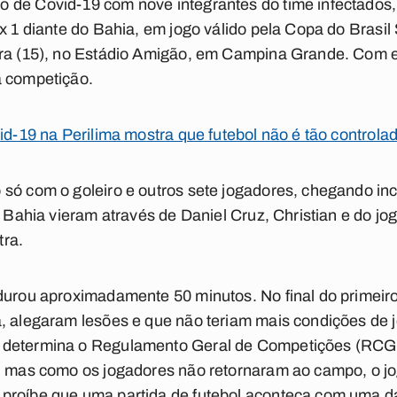
 de Covid-19 com nove integrantes do time infectados,
x 1 diante do Bahia, em jogo válido pela Copa do Brasil 
ira (15), no Estádio Amigão, em Campina Grande. Com es
a competição.
vid-19 na Perilima mostra que futebol não é tão controla
só com o goleiro e outros sete jogadores, chegando inclu
o Bahia vieram através de Daniel Cruz, Christian e do jo
tra.
durou aproximadamente 50 minutos. No final do primeir
, alegaram lesões e que não teriam mais condições de j
 determina o Regulamento Geral de Competições (RCG
, mas como os jogadores não retornaram ao campo, o jog
 proíbe que uma partida de futebol aconteça com uma 