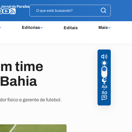
o
o
Jornal da Paraíba
Jornal da Paraíba
Editorias
Mais
Editais
om time
 Bahia
r físico e gerente de futebol.