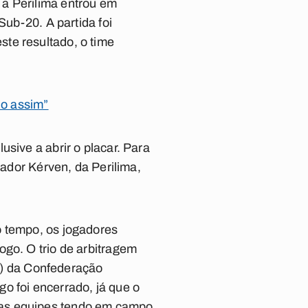
 a Perilima entrou em
Sub-20. A partida foi
te resultado, o time
do assim”
sive a abrir o placar. Para
gador Kérven, da Perilima,
o tempo, os jogadores
ogo. O trio de arbitragem
) da Confederação
o foi encerrado, já que o
das equipes tendo em campo