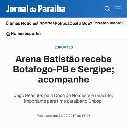
Esportes
Entretenimento
Bl
Últimas Notícias
Política
Qual a Boa?
Home
>
esportes
ESPORTES
Arena Batistão recebe
Botafogo-PB e Sergipe;
acompanhe
Jogo &eacute; pela Copa do Nordeste e &eacute;
importante para time paraibano.&nbsp;
Publicado em 12/02/2017 às 16:06