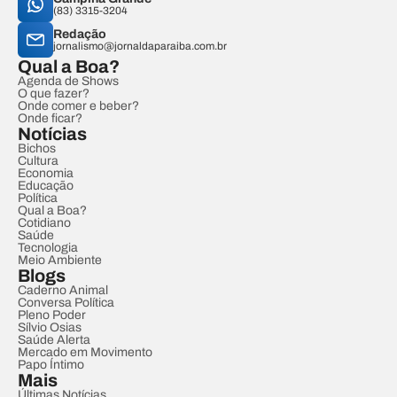
(83) 3315-3204
Redação
jornalismo@jornaldaparaiba.com.br
Qual a Boa?
Agenda de Shows
O que fazer?
Onde comer e beber?
Onde ficar?
Notícias
Bichos
Cultura
Economia
Educação
Política
Qual a Boa?
Cotidiano
Saúde
Tecnologia
Meio Ambiente
Blogs
Caderno Animal
Conversa Política
Pleno Poder
Sílvio Osias
Saúde Alerta
Mercado em Movimento
Papo Íntimo
Mais
Últimas Notícias