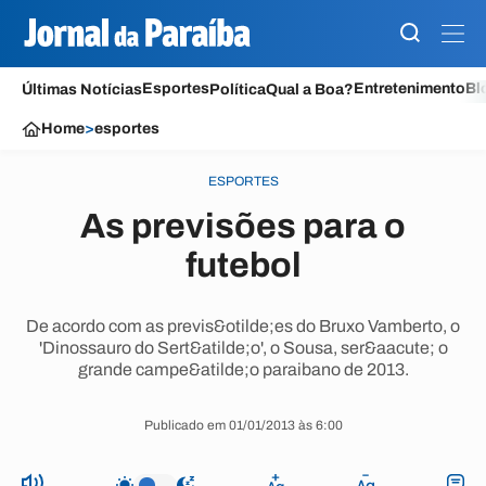
Esportes
Entretenimento
Bl
Últimas Notícias
Política
Qual a Boa?
Home
>
esportes
ESPORTES
As previsões para o
futebol
De acordo com as previs&otilde;es do Bruxo Vamberto, o
'Dinossauro do Sert&atilde;o', o Sousa, ser&aacute; o
grande campe&atilde;o paraibano de 2013.
Publicado em 01/01/2013 às 6:00