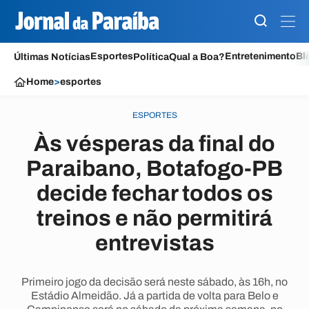
Esportes
Entretenimento
Bl
Últimas Notícias
Política
Qual a Boa?
Home
>
esportes
ESPORTES
Às vésperas da final do
Paraibano, Botafogo-PB
decide fechar todos os
treinos e não permitirá
entrevistas
Primeiro jogo da decisão será neste sábado, às 16h, no
Estádio Almeidão. Já a partida de volta para Belo e