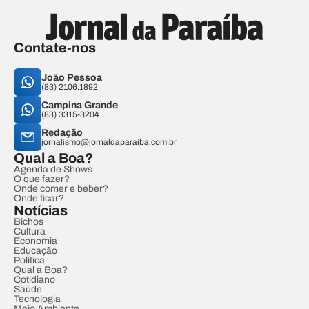
Contate-nos
João Pessoa
(83) 2106.1892
Campina Grande
(83) 3315-3204
Redação
jornalismo@jornaldaparaiba.com.br
Qual a Boa?
Agenda de Shows
O que fazer?
Onde comer e beber?
Onde ficar?
Notícias
Bichos
Cultura
Economia
Educação
Política
Qual a Boa?
Cotidiano
Saúde
Tecnologia
Meio Ambiente