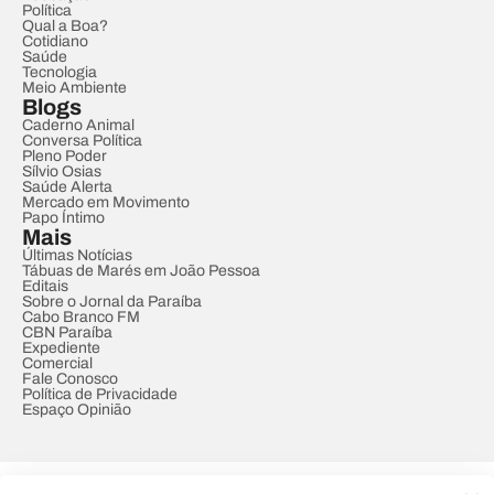
Política
Qual a Boa?
Cotidiano
Saúde
Tecnologia
Meio Ambiente
Blogs
Caderno Animal
Conversa Política
Pleno Poder
Sílvio Osias
Saúde Alerta
Mercado em Movimento
Papo Íntimo
Mais
Últimas Notícias
Tábuas de Marés em João Pessoa
Editais
Sobre o Jornal da Paraíba
Cabo Branco FM
CBN Paraíba
Expediente
Comercial
Fale Conosco
Política de Privacidade
Espaço Opinião
© REDE PARAÍBA DE COMUNICAÇÃO