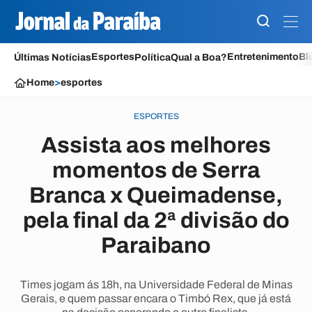
Esportes
Entretenimento
Bl
Últimas Notícias
Política
Qual a Boa?
Home
>
esportes
ESPORTES
Assista aos melhores
momentos de Serra
Branca x Queimadense,
pela final da 2ª divisão do
Paraibano
Times jogam ás 18h, na Universidade Federal de Minas
Gerais, e quem passar encara o Timbó Rex, que já está