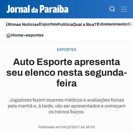
Esportes
Entretenimento
Bl
Últimas Notícias
Política
Qual a Boa?
Home
>
esportes
ESPORTES
Auto Esporte apresenta
seu elenco nesta segunda-
feira
Jogadores fazem exames médicos e avaliações físicas
pela manhã e, à tarde, vão ser apresentados e começam
os treinos físicos.
Publicado em 04/12/2017 às 16:03