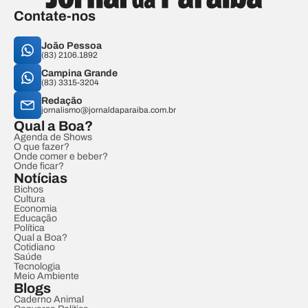
Contate-nos
João Pessoa
(83) 2106.1892
Campina Grande
(83) 3315-3204
Redação
jornalismo@jornaldaparaiba.com.br
Qual a Boa?
Agenda de Shows
O que fazer?
Onde comer e beber?
Onde ficar?
Notícias
Bichos
Cultura
Economia
Educação
Política
Qual a Boa?
Cotidiano
Saúde
Tecnologia
Meio Ambiente
Blogs
Caderno Animal