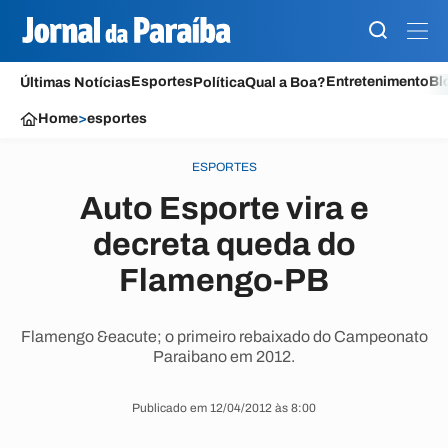
Esportes
Entretenimento
Bl
Últimas Notícias
Política
Qual a Boa?
Home
>
esportes
ESPORTES
Auto Esporte vira e
decreta queda do
Flamengo-PB
Flamengo &eacute; o primeiro rebaixado do Campeonato
Paraibano em 2012.
Publicado em 12/04/2012 às 8:00