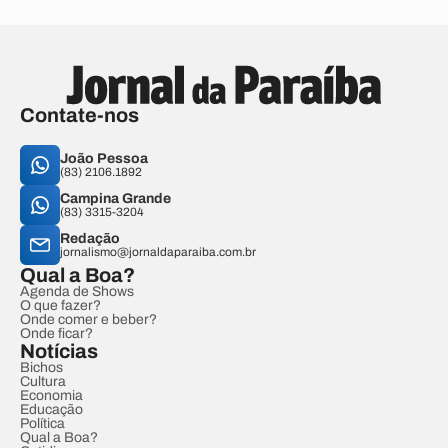
Contate-nos
João Pessoa
(83) 2106.1892
Campina Grande
(83) 3315-3204
Redação
jornalismo@jornaldaparaiba.com.br
Qual a Boa?
Agenda de Shows
O que fazer?
Onde comer e beber?
Onde ficar?
Notícias
Bichos
Cultura
Economia
Educação
Política
Qual a Boa?