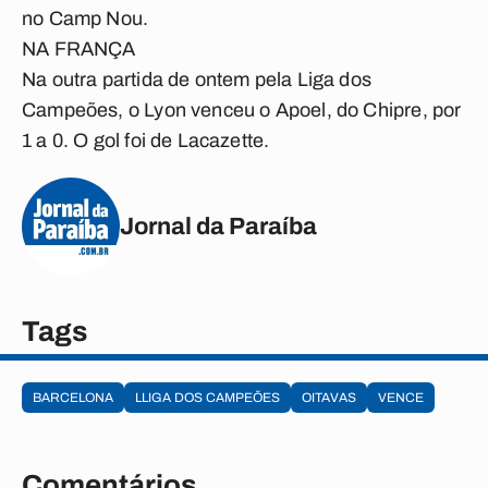
no Camp Nou.
NA FRANÇA
Na outra partida de ontem pela Liga dos
Campeões, o Lyon venceu o Apoel, do Chipre, por
1 a 0. O gol foi de Lacazette.
Jornal da Paraíba
Tags
BARCELONA
LLIGA DOS CAMPEÕES
OITAVAS
VENCE
Comentários