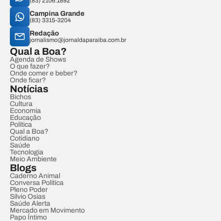
(83) 2106.1892
Campina Grande
(83) 3315-3204
Redação
jornalismo@jornaldaparaiba.com.br
Qual a Boa?
Agenda de Shows
O que fazer?
Onde comer e beber?
Onde ficar?
Notícias
Bichos
Cultura
Economia
Educação
Política
Qual a Boa?
Cotidiano
Saúde
Tecnologia
Meio Ambiente
Blogs
Caderno Animal
Conversa Política
Pleno Poder
Sílvio Osias
Saúde Alerta
Mercado em Movimento
Papo Íntimo