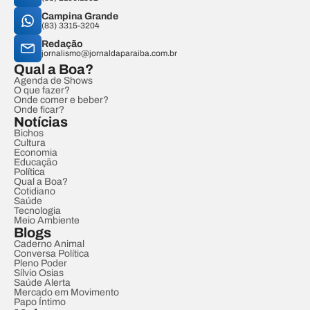
Campina Grande
(83) 3315-3204
Redação
jornalismo@jornaldaparaiba.com.br
Qual a Boa?
Agenda de Shows
O que fazer?
Onde comer e beber?
Onde ficar?
Notícias
Bichos
Cultura
Economia
Educação
Política
Qual a Boa?
Cotidiano
Saúde
Tecnologia
Meio Ambiente
Blogs
Caderno Animal
Conversa Política
Pleno Poder
Sílvio Osias
Saúde Alerta
Mercado em Movimento
Papo Íntimo