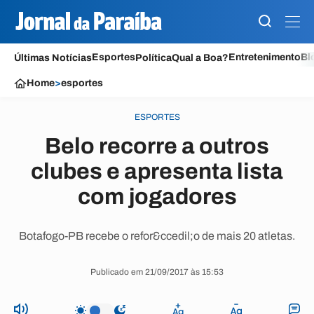
Esportes
Entretenimento
Bl
Últimas Notícias
Política
Qual a Boa?
Home
>
esportes
ESPORTES
Belo recorre a outros
clubes e apresenta lista
com jogadores
Botafogo-PB recebe o refor&ccedil;o de mais 20 atletas.
Publicado em 21/09/2017 às 15:53