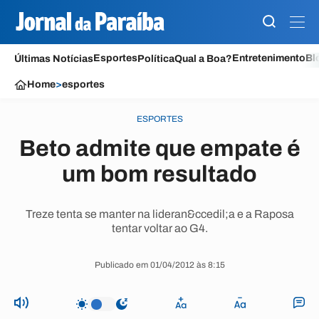
Esportes
Entretenimento
Bl
Últimas Notícias
Política
Qual a Boa?
Home
>
esportes
ESPORTES
Beto admite que empate é
um bom resultado
Treze tenta se manter na lideran&ccedil;a e a Raposa
tentar voltar ao G4.
Publicado em 01/04/2012 às 8:15