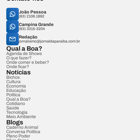
João Pessoa
(83) 2106.1892
Campina Grande
(83) 3315-3204
Redação
jornalismo@jornaldaparaiba.com.br
Qual a Boa?
Agenda de Shows
O que fazer?
Onde comer e beber?
Onde ficar?
Notícias
Bichos
Cultura
Economia
Educação
Política
Qual a Boa?
Cotidiano
Saúde
Tecnologia
Meio Ambiente
Blogs
Caderno Animal
Conversa Política
Pleno Poder