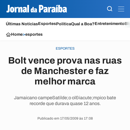
Esportes
Entretenimento
Bl
Últimas Notícias
Política
Qual a Boa?
Home
>
esportes
ESPORTES
Bolt vence prova nas ruas
de Manchester e faz
melhor marca
Jamaicano campe&atilde;o ol&iacute;mpico bate
recorde que durava quase 12 anos.
Publicado em 17/05/2009 às 17:08