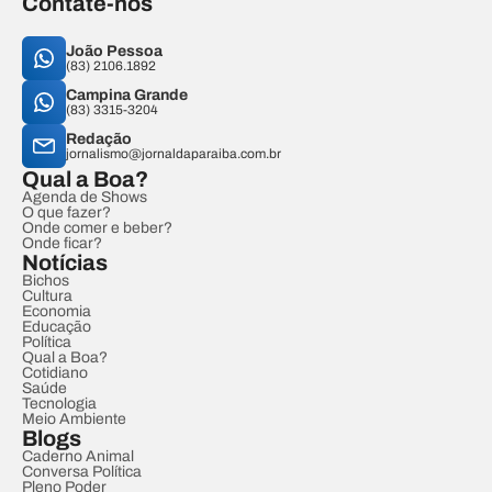
Contate-nos
João Pessoa
(83) 2106.1892
Campina Grande
(83) 3315-3204
Redação
jornalismo@jornaldaparaiba.com.br
Qual a Boa?
Agenda de Shows
O que fazer?
Onde comer e beber?
Onde ficar?
Notícias
Bichos
Cultura
Economia
Educação
Política
Qual a Boa?
Cotidiano
Saúde
Tecnologia
Meio Ambiente
Blogs
Caderno Animal
Conversa Política
Pleno Poder