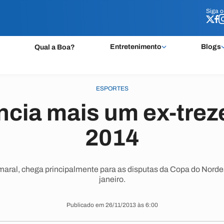
Siga 
Siga 
Entretenimento
Blogs
Qual a Boa?
ESPORTES
ncia mais um ex-trez
2014
maral, chega principalmente para as disputas da Copa do Nor
janeiro.
Publicado em 26/11/2013 às 6:00