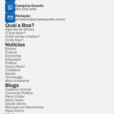
Campina Grande
(83) 3315-3204
Redação
jornalismo@jornaldaparaiba.com.br
Qual a Boa?
Agenda de Shows
O que fazer?
Onde comer e beber?
Onde ficar?
Notícias
Bichos
Cultura
Economia
Educação
Política
Qual a Boa?
Cotidiano
Saúde
Tecnologia
Meio Ambiente
Blogs
Caderno Animal
Conversa Política
Pleno Poder
Sílvio Osias
Saúde Alerta
Mercado em Movimento
Papo Íntimo