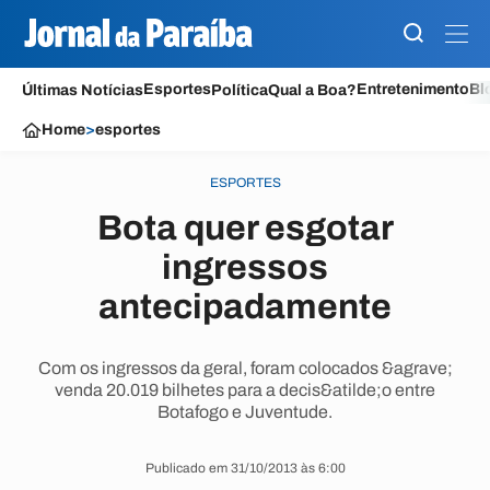
Esportes
Entretenimento
Bl
Últimas Notícias
Política
Qual a Boa?
Home
>
esportes
ESPORTES
Bota quer esgotar
ingressos
antecipadamente
Com os ingressos da geral, foram colocados &agrave;
venda 20.019 bilhetes para a decis&atilde;o entre
Botafogo e Juventude.
Publicado em 31/10/2013 às 6:00