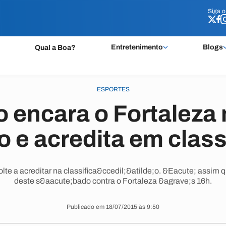
Siga 
Siga 
Entretenimento
Blogs
Qual a Boa?
ESPORTES
 encara o Fortaleza
o e acredita em class
olte a acreditar na classifica&ccedil;&atilde;o. &Eacute; assim 
deste s&aacute;bado contra o Fortaleza &agrave;s 16h.
Publicado em 18/07/2015 às 9:50