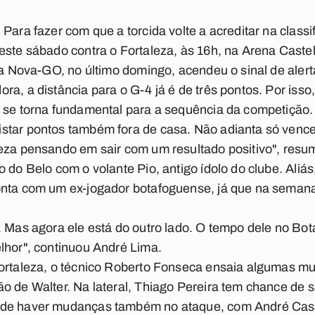
Para fazer com que a torcida volte a acreditar na class
este sábado contra o Fortaleza, às 16h, na Arena Caste
ila Nova-GO, no último domingo, acendeu o sinal de alert
a, a distância para o G-4 já é de três pontos. Por isso,
r se torna fundamental para a sequência da competição.
star pontos também fora de casa. Não adianta só venc
eza pensando em sair com um resultado positivo", resu
o do Belo com o volante Pio, antigo ídolo do clube. Ali
onta com um ex-jogador botafoguense, já que na semana
. Mas agora ele está do outro lado. O tempo dele no Bo
lhor", continuou André Lima.
Fortaleza, o técnico Roberto Fonseca ensaia algumas m
o de Walter. Na lateral, Thiago Pereira tem chance de s
ode haver mudanças também no ataque, com André Cass