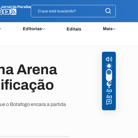
o
o
Jornal da Paraíba
Jornal da Paraíba
Editorias
Mais
Editais
 na Arena
ificação
que o Botafogo encara a partida