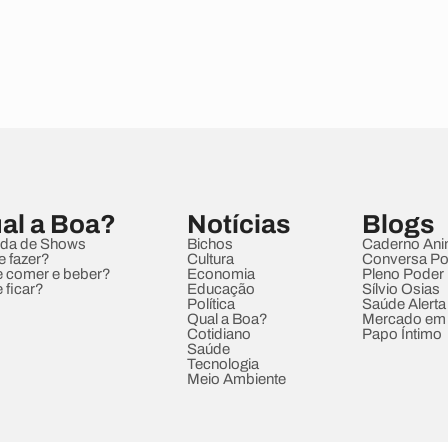
al a Boa?
Notícias
Blogs
da de Shows
Bichos
Caderno Ani
e fazer?
Cultura
Conversa Pol
 comer e beber?
Economia
Pleno Poder
 ficar?
Educação
Sílvio Osias
Política
Saúde Alerta
Qual a Boa?
Mercado em
Cotidiano
Papo Íntimo
Saúde
Tecnologia
Meio Ambiente