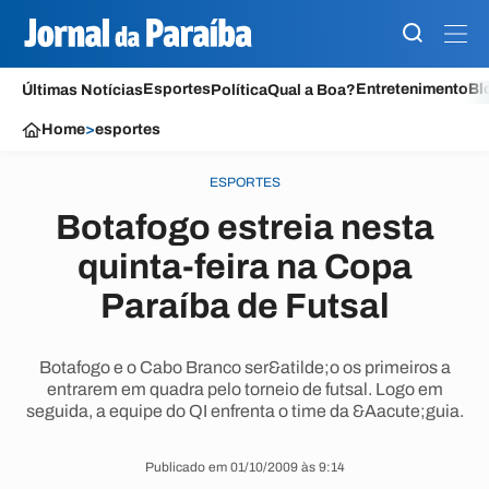
Esportes
Entretenimento
Bl
Últimas Notícias
Política
Qual a Boa?
Home
>
esportes
ESPORTES
Botafogo estreia nesta
quinta-feira na Copa
Paraíba de Futsal
Botafogo e o Cabo Branco ser&atilde;o os primeiros a
entrarem em quadra pelo torneio de futsal. Logo em
seguida, a equipe do QI enfrenta o time da &Aacute;guia.
Publicado em 01/10/2009 às 9:14