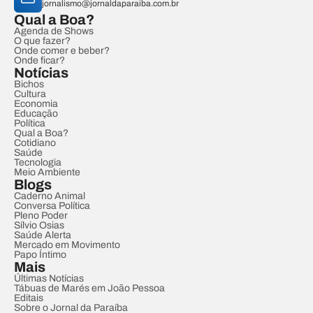
jornalismo@jornaldaparaiba.com.br
Qual a Boa?
Agenda de Shows
O que fazer?
Onde comer e beber?
Onde ficar?
Notícias
Bichos
Cultura
Economia
Educação
Política
Qual a Boa?
Cotidiano
Saúde
Tecnologia
Meio Ambiente
Blogs
Caderno Animal
Conversa Política
Pleno Poder
Sílvio Osias
Saúde Alerta
Mercado em Movimento
Papo Íntimo
Mais
Últimas Notícias
Tábuas de Marés em João Pessoa
Editais
Sobre o Jornal da Paraíba