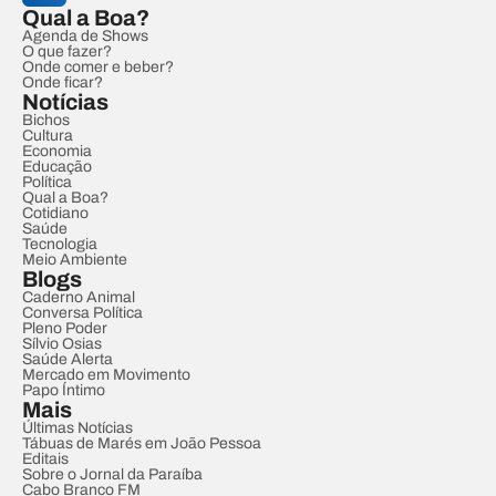
Qual a Boa?
Agenda de Shows
O que fazer?
Onde comer e beber?
Onde ficar?
Notícias
Bichos
Cultura
Economia
Educação
Política
Qual a Boa?
Cotidiano
Saúde
Tecnologia
Meio Ambiente
Blogs
Caderno Animal
Conversa Política
Pleno Poder
Sílvio Osias
Saúde Alerta
Mercado em Movimento
Papo Íntimo
Mais
Últimas Notícias
Tábuas de Marés em João Pessoa
Editais
Sobre o Jornal da Paraíba
Cabo Branco FM