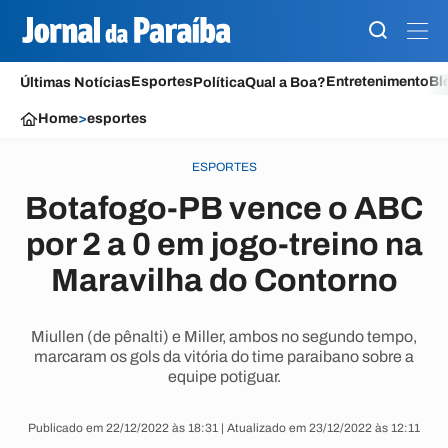
Esportes
Entretenimento
Bl
Últimas Notícias
Política
Qual a Boa?
Home
>
esportes
ESPORTES
Botafogo-PB vence o ABC
por 2 a 0 em jogo-treino na
Maravilha do Contorno
Miullen (de pênalti) e Miller, ambos no segundo tempo,
marcaram os gols da vitória do time paraibano sobre a
equipe potiguar.
Publicado em 22/12/2022 às 18:31 | Atualizado em 23/12/2022 às 12:11