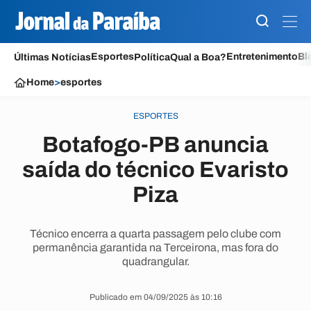
Esportes
Entretenimento
Bl
Últimas Notícias
Política
Qual a Boa?
Home
>
esportes
ESPORTES
Botafogo-PB anuncia
saída do técnico Evaristo
Piza
Técnico encerra a quarta passagem pelo clube com
permanência garantida na Terceirona, mas fora do
quadrangular.
Publicado em 04/09/2025 às 10:16