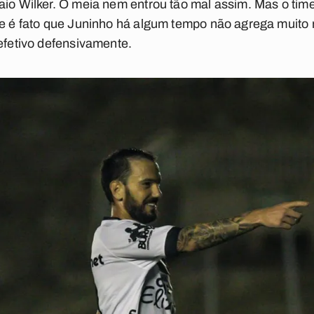
aio Wilker. O meia nem entrou tão mal assim. Mas o tim
 Se é fato que Juninho há algum tempo não agrega muito
 efetivo defensivamente.