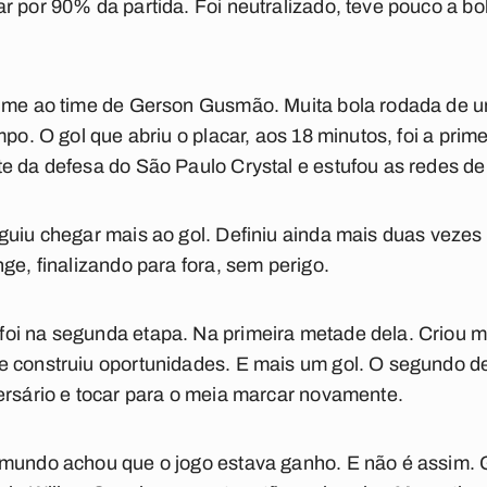
r por 90% da partida. Foi neutralizado, teve pouco a b
lume ao time de Gerson Gusmão. Muita bola rodada de u
po. O gol que abriu o placar, aos 18 minutos, foi a prime
te da defesa do São Paulo Crystal e estufou as redes d
guiu chegar mais ao gol. Definiu ainda mais duas vezes
nge, finalizando para fora, sem perigo.
oi na segunda etapa. Na primeira metade dela. Criou m
e construiu oportunidades. E mais um gol. O segundo d
ersário e tocar para o meia marcar novamente.
 mundo achou que o jogo estava ganho. E não é assim. G