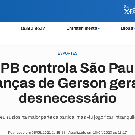
Siga 
Siga 
Entretenimento
Blogs
Qual a Boa?
ESPORTES
PB controla São Paul
nças de Gerson gera
desnecessário
eu sustos na maior parte da partida, mas viu jogo ficar intranquilo
Publicado em 06/05/2021 às 15:33 | Atualizado em 18/04/2023 às 15:17