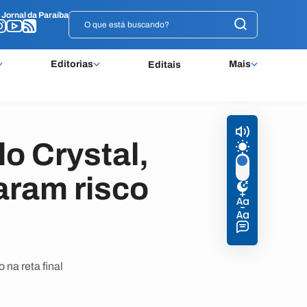
o
o
Jornal da Paraíba
Jornal da Paraíba
Editorias
Mais
Editais
o Crystal,
ram risco
 na reta final