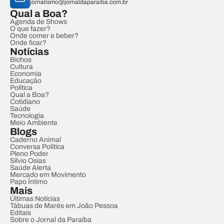
jornalismo@jornaldaparaiba.com.br
Qual a Boa?
Agenda de Shows
O que fazer?
Onde comer e beber?
Onde ficar?
Notícias
Bichos
Cultura
Economia
Educação
Política
Qual a Boa?
Cotidiano
Saúde
Tecnologia
Meio Ambiente
Blogs
Caderno Animal
Conversa Política
Pleno Poder
Sílvio Osias
Saúde Alerta
Mercado em Movimento
Papo Íntimo
Mais
Últimas Notícias
Tábuas de Marés em João Pessoa
Editais
Sobre o Jornal da Paraíba