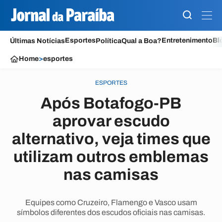
Esportes
Entretenimento
Bl
Últimas Notícias
Política
Qual a Boa?
Home
>
esportes
ESPORTES
Após Botafogo-PB
aprovar escudo
alternativo, veja times que
utilizam outros emblemas
nas camisas
Equipes como Cruzeiro, Flamengo e Vasco usam
símbolos diferentes dos escudos oficiais nas camisas.