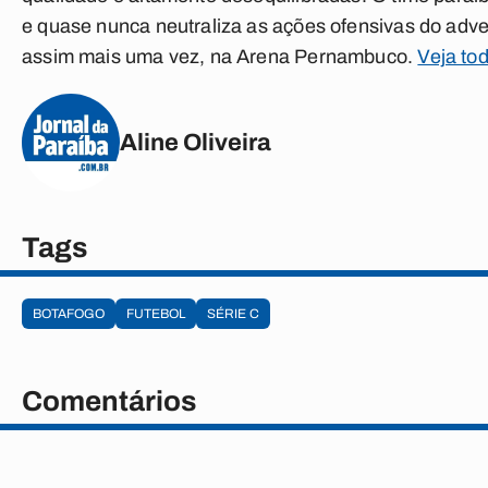
e quase nunca neutraliza as ações ofensivas do adve
assim mais uma vez, na Arena Pernambuco.
Veja to
Aline Oliveira
Tags
BOTAFOGO
FUTEBOL
SÉRIE C
Comentários