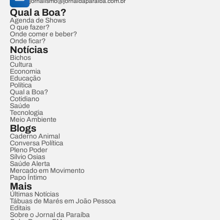
jornalismo@jornaldaparaiba.com.br
Qual a Boa?
Agenda de Shows
O que fazer?
Onde comer e beber?
Onde ficar?
Notícias
Bichos
Cultura
Economia
Educação
Política
Qual a Boa?
Cotidiano
Saúde
Tecnologia
Meio Ambiente
Blogs
Caderno Animal
Conversa Política
Pleno Poder
Sílvio Osias
Saúde Alerta
Mercado em Movimento
Papo Íntimo
Mais
Últimas Notícias
Tábuas de Marés em João Pessoa
Editais
Sobre o Jornal da Paraíba