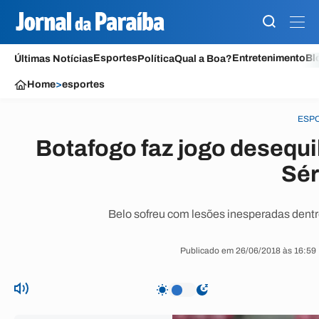
Esportes
Entretenimento
Bl
Últimas Notícias
Política
Qual a Boa?
Home
>
esportes
ESP
Botafogo faz jogo desequi
Sér
Belo sofreu com lesões inesperadas dentro
Publicado em 26/06/2018 às 16:59 