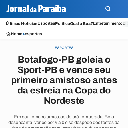
Esportes
Entretenimento
Bl
Últimas Notícias
Política
Qual a Boa?
Home
>
esportes
ESPORTES
Botafogo-PB goleia o
Sport-PB e vence seu
primeiro amistoso antes
da estreia na Copa do
Nordeste
Em seu terceiro amistoso de pré-temporada, Belo
desencanta, vence por 4 a 0 e se despede dos testes da