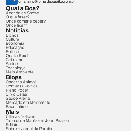
jornalismo@jornaldaparaiba.com.br
Qual a Boa?
Agenda de Shows
O que fazer?
Onde comer e beber?
Onde ficar?
Notícias
Bichos
Cultura
Economia
Educação
Política
Qual a Boa?
Cotidiano
Saúde
Tecnologia
Meio Ambiente
Blogs
Caderno Animal
Conversa Política
Pleno Poder
Sílvio Osias
Saúde Alerta
Mercado em Movimento
Papo Íntimo
Mais
Últimas Notícias
Tábuas de Marés em João Pessoa
Editais
Sobre o Jornal da Paraíba