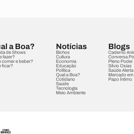
al a Boa?
Notícias
Blogs
da de Shows
Bichos
Caderno Ani
e fazer?
Cultura
Conversa Pol
 comer e beber?
Economia
Pleno Poder
 ficar?
Educação
Sílvio Osias
Política
Saúde Alerta
Qual a Boa?
Mercado em
Cotidiano
Papo Íntimo
Saúde
Tecnologia
Meio Ambiente