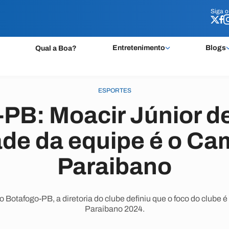
Siga 
Siga 
Entretenimento
Blogs
Qual a Boa?
ESPORTES
PB: Moacir Júnior d
dade da equipe é o C
Paraibano
o Botafogo-PB, a diretoria do clube definiu que o foco do clube
Paraibano 2024.