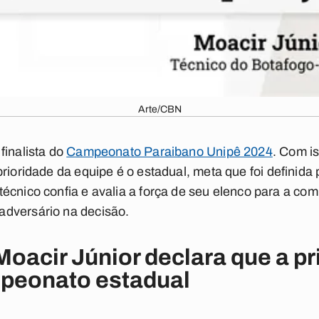
Arte/CBN
finalista do
Campeonato Paraibano Unipê 2024
. Com is
prioridade da equipe é o estadual, meta que foi definida 
écnico confia e avalia a força de seu elenco para a com
dversário na decisão.
oacir Júnior declara que a pr
mpeonato estadual