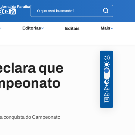
o
o
Jornal da Paraíba
Jornal da Paraíba
Editorias
Mais
Editais
eclara que
ampeonato
 é a conquista do Campeonato