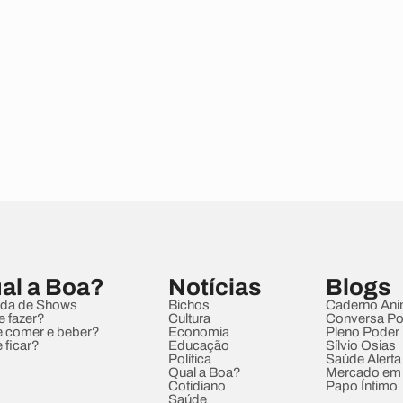
al a Boa?
Notícias
Blogs
da de Shows
Bichos
Caderno Ani
e fazer?
Cultura
Conversa Pol
 comer e beber?
Economia
Pleno Poder
 ficar?
Educação
Sílvio Osias
Política
Saúde Alerta
Qual a Boa?
Mercado em
Cotidiano
Papo Íntimo
Saúde