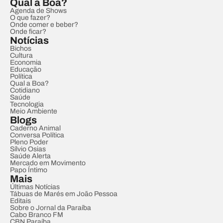
Qual a Boa?
Agenda de Shows
O que fazer?
Onde comer e beber?
Onde ficar?
Notícias
Bichos
Cultura
Economia
Educação
Política
Qual a Boa?
Cotidiano
Saúde
Tecnologia
Meio Ambiente
Blogs
Caderno Animal
Conversa Política
Pleno Poder
Sílvio Osias
Saúde Alerta
Mercado em Movimento
Papo Íntimo
Mais
Últimas Notícias
Tábuas de Marés em João Pessoa
Editais
Sobre o Jornal da Paraíba
Cabo Branco FM
CBN Paraíba