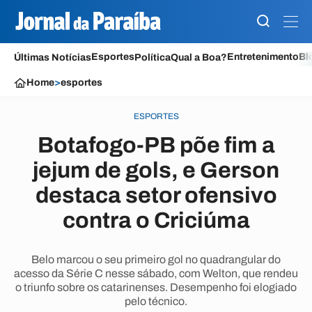
Esportes
Entretenimento
Bl
Últimas Notícias
Política
Qual a Boa?
Home
>
esportes
ESPORTES
Botafogo-PB põe fim a
jejum de gols, e Gerson
destaca setor ofensivo
contra o Criciúma
Belo marcou o seu primeiro gol no quadrangular do
acesso da Série C nesse sábado, com Welton, que rendeu
o triunfo sobre os catarinenses. Desempenho foi elogiado
pelo técnico.