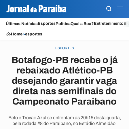
Esportes
Entretenimento
Bl
Últimas Notícias
Política
Qual a Boa?
Home
>
esportes
ESPORTES
Botafogo-PB recebe o já
rebaixado Atlético-PB
desejando garantir vaga
direta nas semifinais do
Campeonato Paraibano
Belo e Trovão Azul se enfrentam às 20h15 desta quarta,
pela rodada #8 do Paraibano, no Estádio Almeidão.