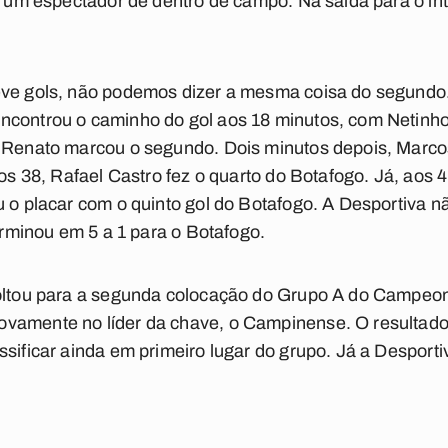
oi um espectador de dentro de campo. Na saída para o int
eve gols, não podemos dizer a mesma coisa do segundo
controu o caminho do gol aos 18 minutos, com Netinho.
s Renato marcou o segundo. Dois minutos depois, Marco
Aos 38, Rafael Castro fez o quarto do Botafogo. Já, aos 
u o placar com o quinto gol do Botafogo. A Desportiva n
terminou em 5 a 1 para o Botafogo.
voltou para a segunda colocação do Grupo A do Campeo
vamente no líder da chave, o Campinense. O resultado 
ssificar ainda em primeiro lugar do grupo. Já a Desport