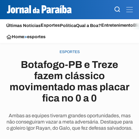
Esportes
Entretenimento
Bl
Últimas Notícias
Política
Qual a Boa?
Home
>
esportes
ESPORTES
Botafogo-PB e Treze
fazem clássico
movimentado mas placar
fica no 0 a 0
Ambas as equipes tiveram grandes oportunidades, mas
não conseguiram vazar a meta adversária. Destaque para
o goleiro Igor Rayan, do Galo, que fez defesas salvadoras.