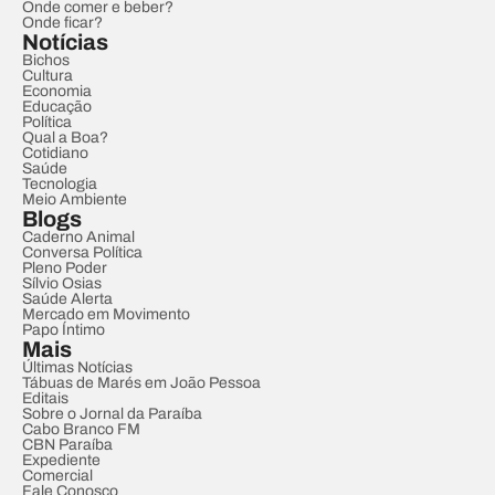
Onde comer e beber?
Onde ficar?
Notícias
Bichos
Cultura
Economia
Educação
Política
Qual a Boa?
Cotidiano
Saúde
Tecnologia
Meio Ambiente
Blogs
Caderno Animal
Conversa Política
Pleno Poder
Sílvio Osias
Saúde Alerta
Mercado em Movimento
Papo Íntimo
Mais
Últimas Notícias
Tábuas de Marés em João Pessoa
Editais
Sobre o Jornal da Paraíba
Cabo Branco FM
CBN Paraíba
Expediente
Comercial
Fale Conosco