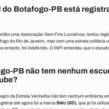
 do Botafogo-PB está registr
então uma Associação Sem Fins Lucrativos, tentou regis
ogo do Rio de Janeiro, mas com uma estrela solitária v
o entanto, foi indeferido. O INPI entendeu que o escud
ogo-PB não tem nenhum escud
lube?
negro da Estrela Vermelha não tem nenhum emblema em 
istrar até agora foi a marca
Belo 1931
, que já foi util