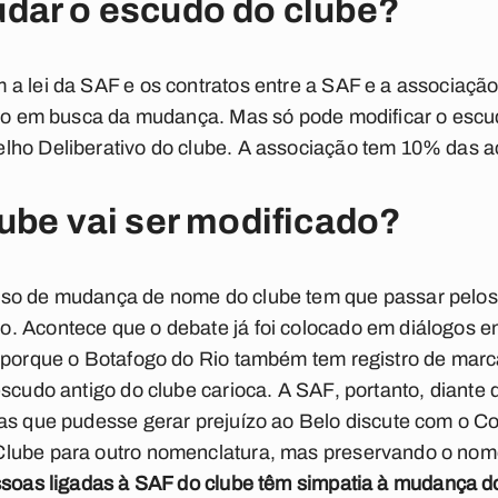
dar o escudo do clube?
a lei da SAF e os contratos entre a SAF e a associaçã
ampo em busca da mudança. Mas só pode modificar o esc
lho Deliberativo do clube. A associação tem 10% das a
ube vai ser modificado?
sso de mudança de nome do clube tem que passar pelos
. Acontece que o debate já foi colocado em diálogos 
 porque o Botafogo do Rio também tem registro de marc
escudo antigo do clube carioca. A SAF, portanto, dian
ras que pudesse gerar prejuízo ao Belo discute com o 
lube para outro nomenclatura, mas preservando o nome
soas ligadas à SAF do clube têm simpatia à mudança d