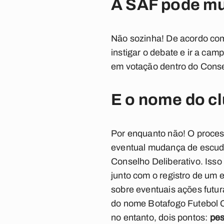
A SAF pode mu
Não sozinha! De acordo com 
instigar o debate e ir a c
em votação dentro do Conse
E o nome do cl
Por enquanto não! O proce
eventual mudança de escudo
Conselho Deliberativo. Isso
junto com o registro de um 
sobre eventuais ações futu
do nome Botafogo Futebol C
no entanto, dois pontos:
pes