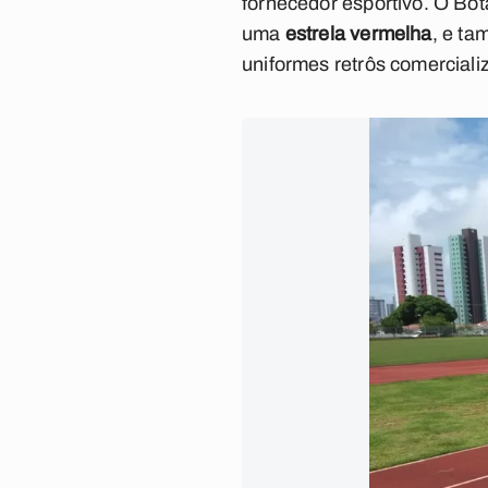
fornecedor esportivo. O Bota
uma
estrela vermelha
, e t
uniformes retrôs comerciali