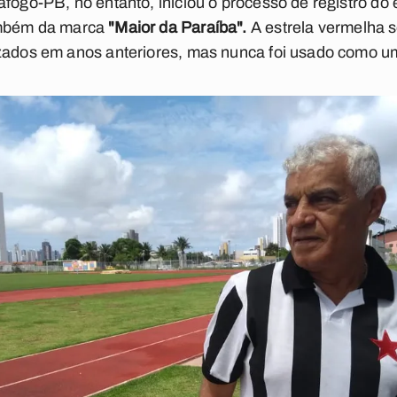
fogo-PB, no entanto, iniciou o processo de registro do 
ambém da marca
"Maior da Paraíba".
A estrela vermelha so
zados em anos anteriores, mas nunca foi usado como um