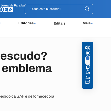
o
o
Jornal da Paraíba
Jornal da Paraíba
Editorias
Mais
Editais
u escudo?
de emblema
 pedido da SAF e de fornecedora