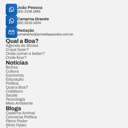
João Pessoa
(83) 2106.1892
Campina Grande
(83) 3315-3204
Redação
jornalismo@jornaldaparaiba.com.br
Qual a Boa?
Agenda de Shows
O que fazer?
Onde comer e beber?
Onde ficar?
Notícias
Bichos
Cultura
Economia
Educação
Política
Qual a Boa?
Cotidiano
Saúde
Tecnologia
Meio Ambiente
Blogs
Caderno Animal
Conversa Política
Pleno Poder
Sílvio Osias