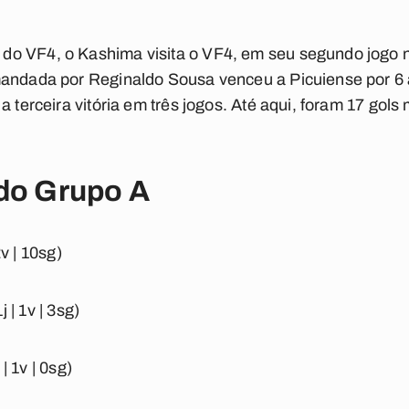
o VF4, o Kashima visita o VF4, em seu segundo jogo n
mandada por Reginaldo Sousa venceu a Picuiense por 6 a
a terceira vitória em três jogos. Até aqui, foram 17 go
 do Grupo A
2v | 10sg)
j | 1v | 3sg)
| 1v | 0sg)