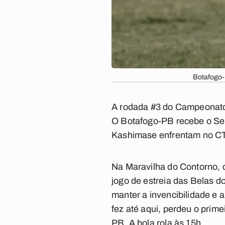
Botafogo-
A rodada #3 do Campeonato 
O Botafogo-PB recebe o Ser
Kashimase enfrentam no CT
Na Maravilha do Contorno, 
jogo de estreia das Belas d
manter a invencibilidade e 
fez até aqui, perdeu o prim
PB. A bola rola às 15h.