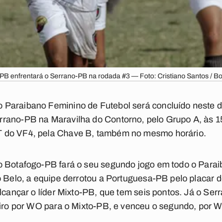
PB enfrentará o Serrano-PB na rodada #3 — Foto: Cristiano Santos / B
Paraibano Feminino de Futebol será concluído neste 
rano-PB na Maravilha do Contorno, pelo Grupo A, às 1
 do VF4, pela Chave B, também no mesmo horário.
o Botafogo-PB fará o seu segundo jogo em todo o Para
o Belo, a equipe derrotou a Portuguesa-PB pelo placar d
alcançar o líder Mixto-PB, que tem seis pontos. Já o Ser
eiro por WO para o Mixto-PB, e venceu o segundo, por 