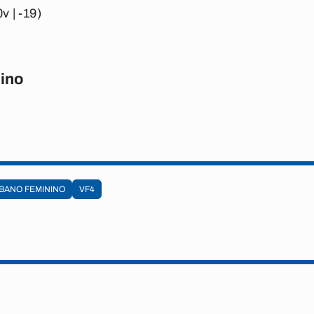
0v | -19)
ino
BANO FEMININO
VF4