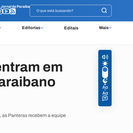
o
o
Jornal da Paraíba
Jornal da Paraíba
Editorias
Mais
Editais
entram em
araibano
, as Panteras recebem a equipe