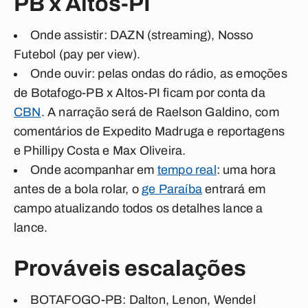
PB x Altos-PI
Onde assistir
: DAZN (streaming), Nosso
Futebol (pay per view).
Onde ouvir
: pelas ondas do rádio, as emoções
de Botafogo-PB x Altos-PI ficam por conta da
CBN
. A narração será de
Raelson Galdino
, com
comentários de
Expedito Madruga
e reportagens
e
Phillipy Costa
e
Max Oliveira
.
Onde acompanhar em
tempo real
: uma hora
antes de a bola rolar, o
ge Paraíba
entrará em
campo atualizando todos os detalhes lance a
lance.
Prováveis escalações
BOTAFOGO-PB:
Dalton, Lenon, Wendel