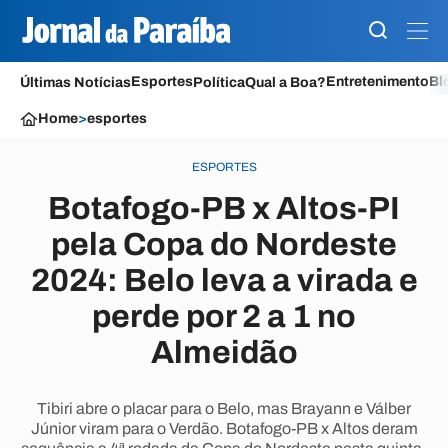
Esportes
Entretenimento
Bl
Últimas Notícias
Política
Qual a Boa?
Home
>
esportes
ESPORTES
Botafogo-PB x Altos-PI
pela Copa do Nordeste
2024: Belo leva a virada e
perde por 2 a 1 no
Almeidão
Tibiri abre o placar para o Belo, mas Brayann e Válber
Júnior viram para o Verdão. Botafogo-PB x Altos deram