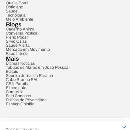
Qual a Boa?
Cotidiano
Saúde
Tecnologia
Meio Ambiente
Blogs
Caderno Animal
Conversa Política
Pleno Poder
Sílvio Osias
Saúde Alerta
Mercado em Movimento
Papo Íntimo
Mais
Últimas Notícias
Tábuas de Marés em João Pessoa
Editais
Sobre o Jornal da Paraíba
Cabo Branco FM
CBN Paraíba
Expediente
Comercial
Fale Conosco
Política de Privacidade
Espaço Opinião
© REDE PARAÍBA DE COMUNICAÇÃO
Compartilhe o artigo