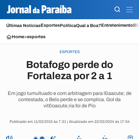
Esportes
Entretenimento
Bl
Últimas Notícias
Política
Qual a Boa?
Home
>
esportes
ESPORTES
Botafogo perde do
Fortaleza por 2 a 1
Em jogo tumultuado e com arbitragem para l&aacute; de
contestada, o Belo perde e se complica. Gol da
vit&oacute;ria foi de Pio
Publicado em 11/02/2015 às 7:21 | Atualizado em 22/02/2024 às 17:54