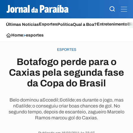
Esportes
Entretenimento
Bl
Últimas Notícias
Política
Qual a Boa?
Home
>
esportes
ESPORTES
Botafogo perde para o
Caxias pela segunda fase
da Copa do Brasil
Belo dominou a&ccedil;&otilde;es durante o jogo, mas
n&atilde;o conseguiu criar boas chances de gol. No
segundo tempo, depois de escanteio, zagueiro Marcelo
Ramos marcou gol do Caxias.