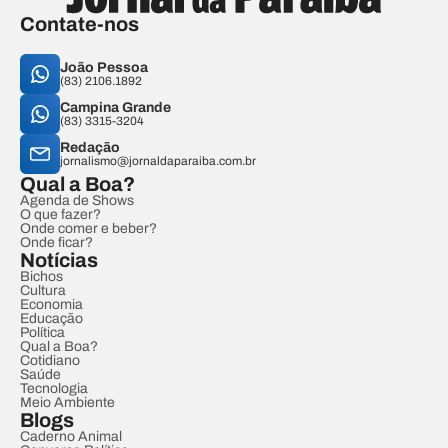
Contate-nos
João Pessoa
(83) 2106.1892
Campina Grande
(83) 3315-3204
Redação
jornalismo@jornaldaparaiba.com.br
Qual a Boa?
Agenda de Shows
O que fazer?
Onde comer e beber?
Onde ficar?
Notícias
Bichos
Cultura
Economia
Educação
Política
Qual a Boa?
Cotidiano
Saúde
Tecnologia
Meio Ambiente
Blogs
Caderno Animal