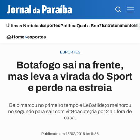
Esportes
Entretenimento
Bl
Últimas Notícias
Política
Qual a Boa?
Home
>
esportes
ESPORTES
Botafogo sai na frente,
mas leva a virada do Sport
e perde na estreia
Belo marcou no primeiro tempo e Le&atilde;o melhorou
no segundo para sair com vit&oacute;ria por 2 a 1 fora de
casa.
Publicado em 15/02/2016 às 8:36