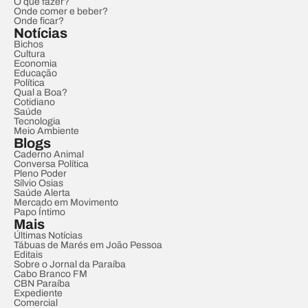
O que fazer?
Onde comer e beber?
Onde ficar?
Notícias
Bichos
Cultura
Economia
Educação
Política
Qual a Boa?
Cotidiano
Saúde
Tecnologia
Meio Ambiente
Blogs
Caderno Animal
Conversa Política
Pleno Poder
Sílvio Osias
Saúde Alerta
Mercado em Movimento
Papo Íntimo
Mais
Últimas Notícias
Tábuas de Marés em João Pessoa
Editais
Sobre o Jornal da Paraíba
Cabo Branco FM
CBN Paraíba
Expediente
Comercial