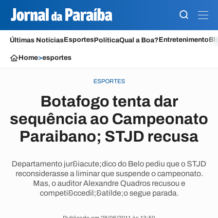
Esportes
Entretenimento
Bl
Últimas Notícias
Política
Qual a Boa?
Home
>
esportes
ESPORTES
Botafogo tenta dar
sequência ao Campeonato
Paraibano; STJD recusa
Departamento jur&iacute;dico do Belo pediu que o STJD
reconsiderasse a liminar que suspende o campeonato.
Mas, o auditor Alexandre Quadros recusou e
competi&ccedil;&atilde;o segue parada.