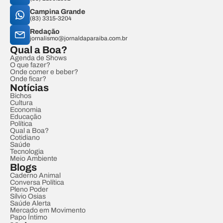
Campina Grande
(83) 3315-3204
Redação
jornalismo@jornaldaparaiba.com.br
Qual a Boa?
Agenda de Shows
O que fazer?
Onde comer e beber?
Onde ficar?
Notícias
Bichos
Cultura
Economia
Educação
Política
Qual a Boa?
Cotidiano
Saúde
Tecnologia
Meio Ambiente
Blogs
Caderno Animal
Conversa Política
Pleno Poder
Sílvio Osias
Saúde Alerta
Mercado em Movimento
Papo Íntimo