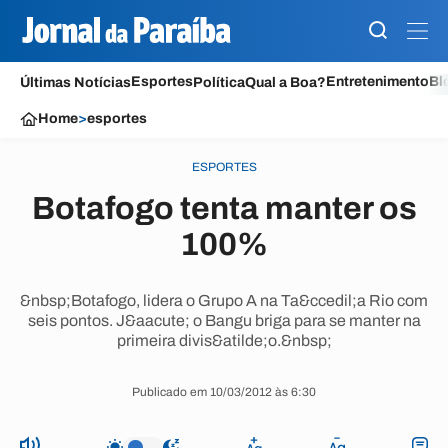
Esportes
Entretenimento
Bl
Últimas Notícias
Política
Qual a Boa?
Home
>
esportes
ESPORTES
Botafogo tenta manter os
100%
&nbsp;Botafogo, lidera o Grupo A na Ta&ccedil;a Rio com
seis pontos. J&aacute; o Bangu briga para se manter na
primeira divis&atilde;o.&nbsp;
Publicado em 10/03/2012 às 6:30