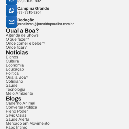
(83) 2106.1892
Campina Grande
(83) 3315-3204
Redação
jornalismo@jornaldaparaiba.com.br
Qual a Boa?
Agenda de Shows
O que fazer?
Onde comer e beber?
Onde ficar?
Notícias
Bichos
Cultura
Economia
Educação
Política
Qual a Boa?
Cotidiano
Saúde
Tecnologia
Meio Ambiente
Blogs
Caderno Animal
Conversa Política
Pleno Poder
Sílvio Osias
Saúde Alerta
Mercado em Movimento
Papo Íntimo