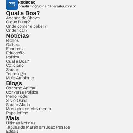
Redação
jornalismo@jornaldaparaiba.com.br
Qual a Boa?
Agenda de Shows
O que fazer?
Onde comer e beber?
Onde ficar?
Notícias
Bichos
Cultura
Economia
Educação
Política
Qual a Boa?
Cotidiano
Saúde
Tecnologia
Meio Ambiente
Blogs
Caderno Animal
Conversa Política
Pleno Poder
Sílvio Osias
Saúde Alerta
Mercado em Movimento
Papo Íntimo
Mais
Últimas Notícias
Tábuas de Marés em João Pessoa
Editais