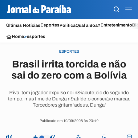
Esportes
Entretenimento
Bl
Últimas Notícias
Política
Qual a Boa?
Home
>
esportes
ESPORTES
Brasil irrita torcida e não
sai do zero com a Bolívia
Rival tem jogador expulso no in&iacute;cio do segundo
tempo, mas time de Dunga n&atilde;o consegue marcar.
Torcedores gritam 'adeus, Dunga'
Publicado em 10/09/2008 às 23:49