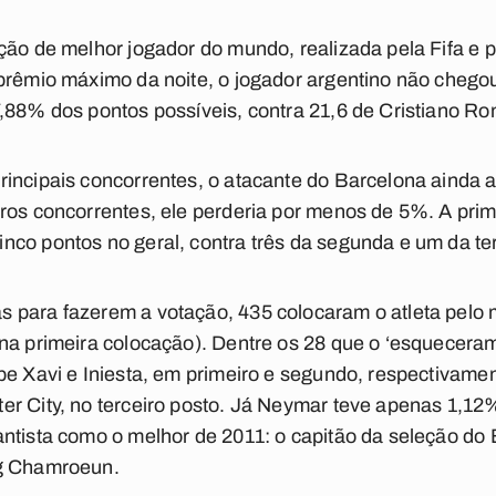
ção de melhor jogador do mundo, realizada pela Fifa e p
 prêmio máximo da noite, o jogador argentino não chego
,88% dos pontos possíveis, contra 21,6 de Cristiano Ron
incipais concorrentes, o atacante do Barcelona ainda as
tros concorrentes, ele perderia por menos de 5%. A pri
co pontos no geral, contra três da segunda e um da ter
 para fazerem a votação, 435 colocaram o atleta pelo 
na primeira colocação). Dentre os 28 que o ‘esqueceram’
be Xavi e Iniesta, em primeiro e segundo, respectivame
r City, no terceiro posto. Já Neymar teve apenas 1,12%
antista como o melhor de 2011: o capitão da seleção do
ng Chamroeun.