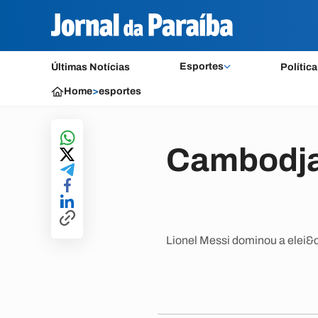
Esportes
Últimas Notícias
Política
Home
>
esportes
Cambodja 
Lionel Messi dominou a elei&cc