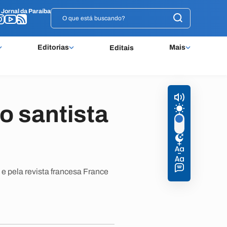
o
o
Jornal da Paraíba
Jornal da Paraíba
Editorias
Mais
Editais
o santista
 e pela revista francesa France