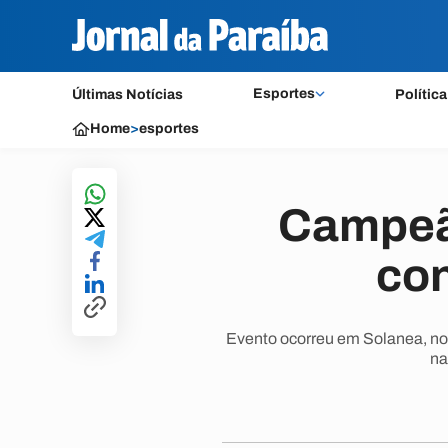
Esportes
Últimas Notícias
Política
Home
>
esportes
Campeã
con
Evento ocorreu em Solanea, no 
na