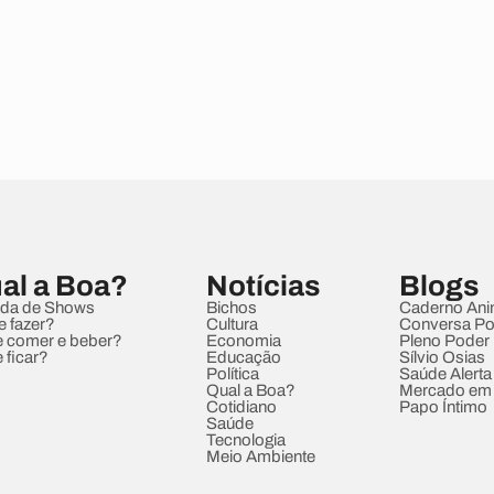
al a Boa?
Notícias
Blogs
da de Shows
Bichos
Caderno Ani
e fazer?
Cultura
Conversa Pol
 comer e beber?
Economia
Pleno Poder
 ficar?
Educação
Sílvio Osias
Política
Saúde Alerta
Qual a Boa?
Mercado em
Cotidiano
Papo Íntimo
Saúde
Tecnologia
Meio Ambiente