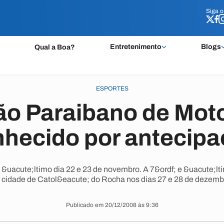
Siga 
Siga 
Entretenimento
Blogs
Qual a Boa?
ESPORTES
o Paraibano de Moto
hecido por antecip
&uacute;ltimo dia 22 e 23 de novembro. A 7&ordf; e &uacute;lt
 cidade de Catol&eacute; do Rocha nos dias 27 e 28 de dezemb
Publicado em 20/12/2008 às 9:36