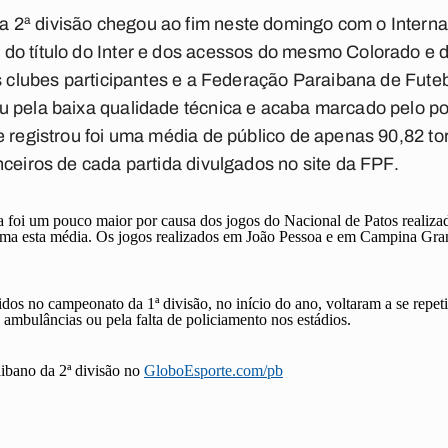
2ª divisão chegou ao fim neste domingo com o Interna
do título do Inter e dos acessos do mesmo Colorado e 
os clubes participantes e a Federação Paraibana de Fut
 pela baixa qualidade técnica e acaba marcado pelo po
e registrou foi uma média de público de apenas 90,82 to
nceiros de cada partida divulgados no site da FPF.
dia foi um pouco maior por causa dos jogos do Nacional de Patos realiza
ima esta média. Os jogos realizados em João Pessoa e em Campina Gra
dos no campeonato da 1ª divisão, no início do ano, voltaram a se repetir
e ambulâncias ou pela falta de policiamento nos estádios.
ibano da 2ª divisão no
GloboEsporte.com/pb