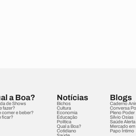
al a Boa?
Notícias
Blogs
da de Shows
Bichos
Caderno Ani
e fazer?
Cultura
Conversa Pol
 comer e beber?
Economia
Pleno Poder
 ficar?
Educação
Sílvio Osias
Política
Saúde Alerta
Qual a Boa?
Mercado em
Cotidiano
Papo Íntimo
Saúde